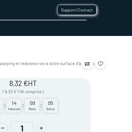
Support/Contact
0
CONTACT
 warping et redonnez vie à votre surface d'accroche
8,32
€
HT
(
8,32
€
TVA comprise
)
14
09
05
:
:
:
s
Heures
Mins
Secs