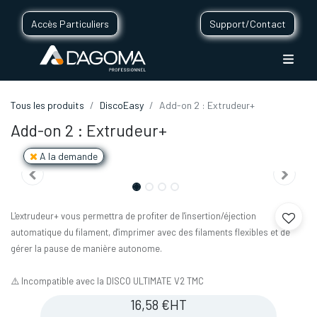
Accès Particuliers
Support/Contact
Tous les produits
DiscoEasy
Add-on 2 : Extrudeur+
Add-on 2 : Extrudeur+
A la demande
L'extrudeur+ vous permettra de profiter de l'insertion/éjection
automatique du filament, d'imprimer avec des filaments flexibles et de
gérer la pause de manière autonome.
⚠️ Incompatible avec la DISCO ULTIMATE V2 TMC
16,58
€
HT