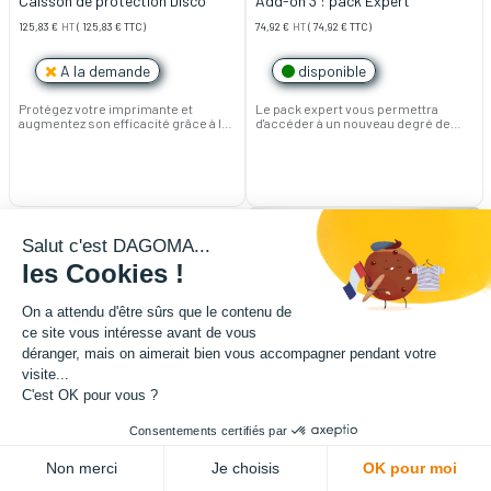
Caisson de protection Disco
Add-on 3 : pack Expert
125,83
€
HT
(
125,83
€
TTC)
74,92
€
HT
(
74,92
€
TTC)
A la demande
disponible
Protégez votre imprimante et
Le pack expert vous permettra
augmentez son efficacité grâce à la
d'accéder à un nouveau degré de
conservation de la température
qualité d'impression.
ambiante.
⚠️ Incompatible DISCO ULTIMATE V2
TMC
Salut c'est DAGOMA...
les Cookies !
On a attendu d'être sûrs que le contenu de
ce site vous intéresse avant de vous
déranger, mais on aimerait bien vous accompagner pendant votre
visite...
C'est OK pour vous ?
Consentements certifiés par
Non merci
Je choisis
OK pour moi
Add-on 2 : Extrudeur+
Add-on 1 : Ecran Disco Ultimate