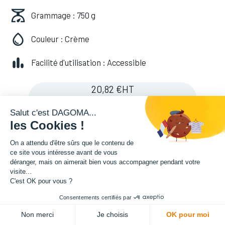
Grammage : 750 g
Couleur : Crème
Facilité d'utilisation : Accessible
20,82
€
HT
(
20,82
€
TVA comprise
)
Salut c'est DAGOMA...
les Cookies !
On a attendu d'être sûrs que le contenu de
ce site vous intéresse avant de vous
déranger, mais on aimerait bien vous accompagner pendant votre
visite...
C'est OK pour vous ?
Consentements certifiés par
ADD TO CART
Non merci
Je choisis
OK pour moi
Couleurs de filament
:
crème