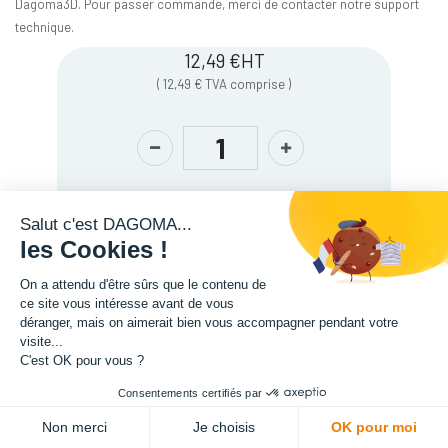
Dagoma3D. Pour passer commande, merci de contacter notre support
technique.
12,49
€
HT
(
12,49
€
TVA comprise
)
Salut c'est DAGOMA...
les Cookies !
On a attendu d'être sûrs que le contenu de
ce site vous intéresse avant de vous
Couleurs du support d'accroche
:
gris
déranger, mais on aimerait bien vous accompagner pendant votre
visite...
C'est OK pour vous ?
Description
Consentements certifiés par
ADD TO CART
Non merci
Je choisis
OK pour moi
Specification