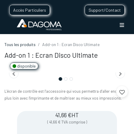
Accès Particuliers
Support/Contact
Tous les produits
Add-on 1 : Ecran Disco Ultimate
Add-on 1 : Ecran Disco Ultimate
disponible
L’écran de contrôle est l’accessoire qui vous permettra d’aller encore
plus loin avec l'imprimante et de maîtriser au mieux vos impressions.
41,66
€
HT
(
41,66
€
TVA comprise
)