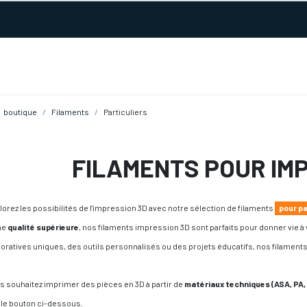
URS D'ACTIVITÉ
REALISATIONS
A PROPOS
BOUTIQUE
boutique
Filaments
Particuliers
FILAMENTS POUR IM
lorez les possibilités de l'impression 3D avec notre sélection de filaments
pour pa
ne
qualité supérieure
, nos filaments impression 3D sont parfaits pour donner vie à
oratives uniques, des outils personnalisés ou des projets éducatifs, nos filaments
s souhaitez imprimer des pièces en 3D à partir de
matériaux techniques (ASA, PA,
 le bouton ci-dessous.