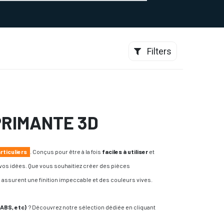
0
CONTACT
Filters
PRIMANTE 3D
rticuliers
. Conçus pour être à la fois
faciles à utiliser
et
 vos idées. Que vous souhaitiez créer des pièces
 assurent une finition impeccable et des couleurs vives.
 ABS, etc)
? Découvrez notre sélection dédiée en cliquant