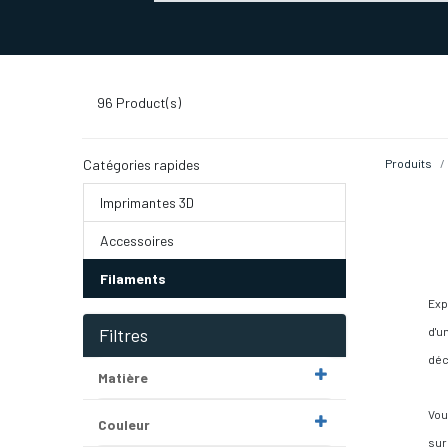
SERVICES D'IMPRESSION 3D
SECTE
96
Product(s)
Catégories rapides
Produits
Imprimantes 3D
Accessoires
Filaments
Exp
Filtres
d'u
déc
Matière
Vou
Couleur
sur