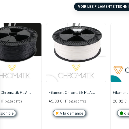
VOIR LES FILAMENTS TECHN
t Chromatik PLA
Filament Chromatik PLA
Filament
 Noir (2,2kg)
1.75mm - Blanc (2,2kg)
1.75mm -
HT
49,99
€
HT
20,82
€
(
49,99
€
TTC)
(
49,99
€
TTC)
sponible
A la demande
dis