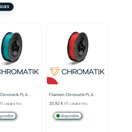
IQUES
 Chromatik PLA
Filament Chromatik PLA
 Bleu Paon (750g)
1.75mm - Rouge Carmin (750g)
HT
20,82
€
HT
(
20,82
€
TTC)
(
20,82
€
TTC)
ponible
disponible