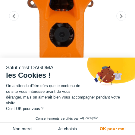
Salut c'est DAGOMA...
les Cookies !
On a attendu d'être sûrs que le contenu de
350,00
€
HT
ce site vous intéresse avant de vous
déranger, mais on aimerait bien vous accompagner pendant votre
(
350,00
€
TVA comprise
)
visite...
Offre limitée !
C'est OK pour vous ?
03
14
09
05
:
:
:
Consentements certifiés par
Jours
Heures
Mins
Secs
Non merci
Je choisis
OK pour moi