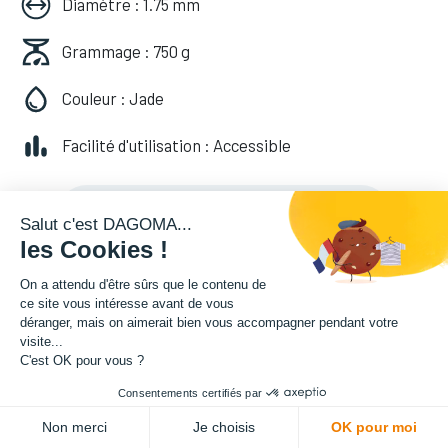
Diamètre : 1.75 mm
Grammage : 750 g
Couleur : Jade
Facilité d'utilisation : Accessible
20,82
€
HT
(
20,82
€
TVA comprise
)
Salut c'est DAGOMA...
les Cookies !
On a attendu d'être sûrs que le contenu de
ce site vous intéresse avant de vous
déranger, mais on aimerait bien vous accompagner pendant votre
visite...
C'est OK pour vous ?
Consentements certifiés par
ADD TO CART
Non merci
Je choisis
OK pour moi