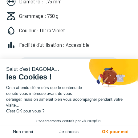
Diamètre : 1.75 mm
Grammage : 750 g
Couleur : Ultra Violet
Facilité d'utilisation : Accessible
20,82
€
HT
(
20,82
€
TVA comprise
)
Salut c'est DAGOMA...
les Cookies !
On a attendu d'être sûrs que le contenu de
ce site vous intéresse avant de vous
déranger, mais on aimerait bien vous accompagner pendant votre
visite...
C'est OK pour vous ?
Consentements certifiés par
ADD TO CART
Non merci
Je choisis
OK pour moi