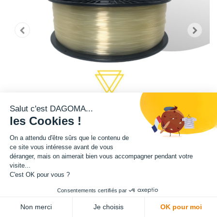
Salut c'est DAGOMA...
les Cookies !
On a attendu d'être sûrs que le contenu de
ce site vous intéresse avant de vous
déranger, mais on aimerait bien vous accompagner pendant votre
Cette bobine au coloris transparent est disponible en format 750g et
visite...
2,2kg.
C'est OK pour vous ?
Consentements certifiés par
Matière : PLA
ADD TO CART
Non merci
Je choisis
OK pour moi
Diamètre : 1.75 mm