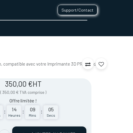
Support/Contact
0
CONTACT
e, compatible avec votre Imprimante 3D PRO430 de
350,00
€
HT
(
350,00
€
TVA comprise
)
Offre limitée !
14
09
05
:
:
:
s
Heures
Mins
Secs