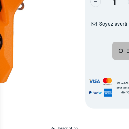
Soyez averti 
E
Description