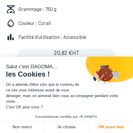
Grammage : 750 g
Couleur : Corail
Facilité d'utilisation : Accessible
20,82
€
HT
(
20,82
€
TVA comprise
)
Salut c'est DAGOMA...
les Cookies !
On a attendu d'être sûrs que le contenu de
ce site vous intéresse avant de vous
déranger, mais on aimerait bien vous accompagner pendant votre
visite...
C'est OK pour vous ?
Consentements certifiés par
ADD TO CART
Non merci
Je choisis
OK pour moi