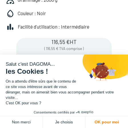
Couleur : Noir
Facilité d'utilisation : Intermédiaire
116,55
€
HT
(
116,55
€
TVA comprise
)
Salut c'est DAGOMA...
les Cookies !
Soyez averti lorsque le produit est de
nouveau en stock
On a attendu d'être sûrs que le contenu de
ce site vous intéresse avant de vous
déranger, mais on aimerait bien vous accompagner pendant votre
visite...
Enregistrer pour plus tard
C'est OK pour vous ?
Consentements certifiés par
Non merci
Je choisis
OK pour moi