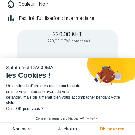
Couleur : Noir
Facilité d'utilisation : Intermédiaire
220,00
€
HT
(
220,00
€
TVA comprise
)
Soyez averti lorsque le produit est de
Salut c'est DAGOMA...
nouveau en stock
les Cookies !
On a attendu d'être sûrs que le contenu de
ce site vous intéresse avant de vous
Enregistrer pour plus tard
déranger, mais on aimerait bien vous accompagner pendant votre
visite...
C'est OK pour vous ?
Consentements certifiés par
Non merci
Je choisis
OK pour moi