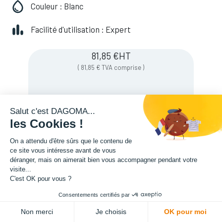
Couleur : Blanc
Facilité d'utilisation : Expert
81,85
€
HT
(
81,85
€
TVA comprise
)
Soyez averti lorsque le produit est de
Salut c'est DAGOMA...
nouveau en stock
les Cookies !
On a attendu d'être sûrs que le contenu de
ce site vous intéresse avant de vous
Enregistrer pour plus tard
déranger, mais on aimerait bien vous accompagner pendant votre
visite...
C'est OK pour vous ?
Consentements certifiés par
Non merci
Je choisis
OK pour moi