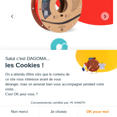
Salut c'est DAGOMA...
les Cookies !
On a attendu d'être sûrs que le contenu de
ce site vous intéresse avant de vous
déranger, mais on aimerait bien vous accompagner pendant votre
Cette bobine de teinte rouge est disponible en format 750g.
visite...
C'est OK pour vous ?
Avertissement : ce filament n'est pas compatible avec notre imprimantes
Consentements certifiés par
3D DISCO ULTIMATE BI-COULEUR.
Non merci
Je choisis
OK pour moi
Matière : TPU 95A