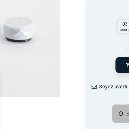
03
Jour
Soyez averti 
E