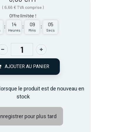
(
6,66
€
TVA comprise
)
Offre limitée !
14
09
05
:
:
:
s
Heures
Mins
Secs
AJOUTER AU PANIER
lorsque le produit est de nouveau en
stock
nregistrer pour plus tard