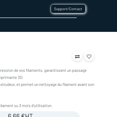
Support/Contact
0
CONTACT
mpression de vos filaments, garantissent un passage
mprimante 3D.
l'extrudeur, et permet un nettoyage du filament avant son
ilament ou 3 mois d'utilisation.
6,66
€
HT