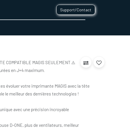
Support/Contact
0
CONTACT
TÊTE COMPATIBLE MAGIS SEULEMENT ⚠️
ssurées en J+4 maximum.
es évoluer votre imprimante MAGIS avec la tête
e le meilleur des dernières technologies !
 unique avec une précision incroyable
buse D-ONE, plus de ventilateurs, meilleur