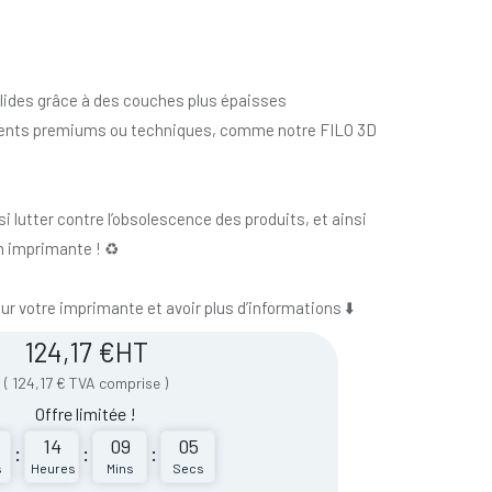
olides grâce à des couches plus épaisses
aments premiums ou techniques, comme notre FILO 3D
i lutter contre l’obsolescence des produits, et ainsi
n imprimante ! ♻️
our votre imprimante et avoir plus d’informations ⬇️
124,17
€
HT
(
124,17
€
TVA comprise
)
Offre limitée !
14
09
05
:
:
:
s
Heures
Mins
Secs