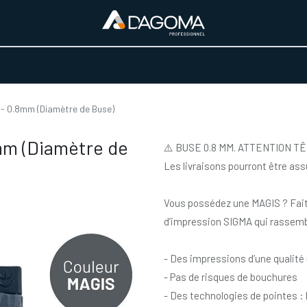
URS D'ACTIVITÉ
REALISATIONS
A PROPOS
BOUTIQUE
- 0.8mm (Diamètre de Buse)
mm (Diamètre de
⚠️ BUSE 0.8 MM. ATTENTION 
Les livraisons pourront être a
Vous possédez une MAGIS ? Fait
d’impression SIGMA qui rassembl
- Des impressions d’une qualité
- Pas de risques de bouchures
- Des technologies de pointes : 