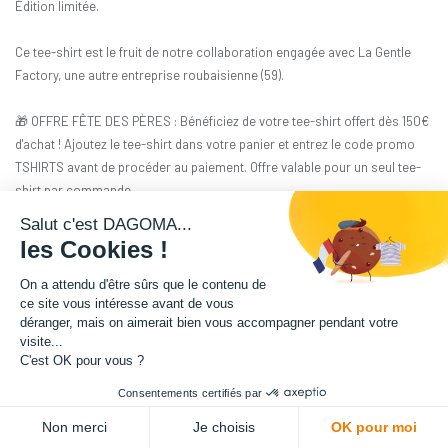
Édition limitée.
Ce tee-shirt est le fruit de notre collaboration engagée avec La Gentle
Factory, une autre entreprise roubaisienne (59).
🎁 OFFRE FÊTE DES PÈRES : Bénéficiez de votre tee-shirt offert dès 150€
d'achat ! Ajoutez le tee-shirt dans votre panier et entrez le code promo
TSHIRTS avant de procéder au paiement. Offre valable pour un seul tee-
shirt par commande.
Salut c'est DAGOMA...
Les mannequins portent une taille S.
les Cookies !
29,17
€
HT
On a attendu d'être sûrs que le contenu de
(
29,17
€
TVA comprise
)
ce site vous intéresse avant de vous
déranger, mais on aimerait bien vous accompagner pendant votre
visite...
C'est OK pour vous ?
Consentements certifiés par
ADD TO CART
Non merci
Je choisis
OK pour moi