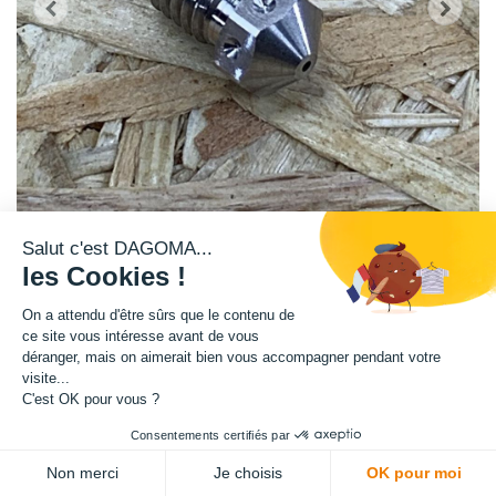
Salut c'est DAGOMA...
les Cookies !
Ce bec de buse en inox 0.40 mm, imprime des filaments de 1.75 mm. C'est
On a attendu d'être sûrs que le contenu de
le diamètre de buse traditionnellement utilisé sur nos imprimantes.
ce site vous intéresse avant de vous
Dagoma vous permet de changer votre bec de buse vous-même.
déranger, mais on aimerait bien vous accompagner pendant votre
visite...
Attention, si et seulement si vous avez les connaissances nécessaires
C'est OK pour vous ?
pour bricoler cela vous-même.
Ce produit fait partie du grenier club Dagoma. Il n'est donc pas soumis à
Consentements certifiés par
la garantie et au service après-vente Dagoma. En cas de questions, nous
ADD TO CART
Non merci
Je choisis
OK pour moi
vous encourageons à vous tourner vers les membres du club Dagoma.