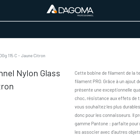
URS D'ACTIVITÉ
REALISATIONS
A PROPOS
BOUTIQUE
00g 115 C - Jaune Citron
nnel Nylon Glass
Cette bobine de filament de la t
filament PRO. Grâce à un ajout d
tron
présente une exceptionnelle qua
choc, résistance aux effets de t
vous souhaitez les plus durables
donc pour les connaisseurs. Il pr
gamme Pantone : parfaite pour m
les associer avec d'autres objets