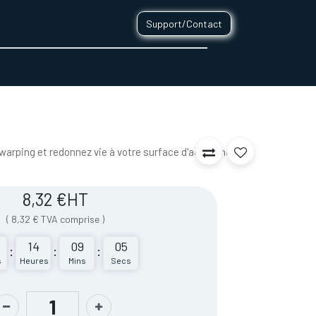
Support/Contact
0
CONTACT
 warping et redonnez vie à votre surface d'accroche
8,32
€
HT
(
8,32
€
TVA comprise
)
14
09
05
:
:
:
s
Heures
Mins
Secs