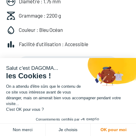
Diamètre : 1.75 mm
Grammage : 2200 g
Couleur : Bleu Océan
Facilité d'utilisation : Accessible
49,99
€
HT
(
49,99
€
TVA comprise
)
Salut c'est DAGOMA...
les Cookies !
On a attendu d'être sûrs que le contenu de
ce site vous intéresse avant de vous
déranger, mais on aimerait bien vous accompagner pendant votre
visite...
C'est OK pour vous ?
Consentements certifiés par
ADD TO CART
Non merci
Je choisis
OK pour moi