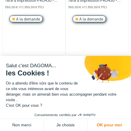
Tête d'impression PRO430 -
Tête d'impression PRO430 -
INSERT PTFE - 0.6mm Laiton
INSERT PTFE - 0.8mm Laiton
350,00
€
HT
(
350,00
€
TTC)
350,00
€
HT
(
350,00
€
TTC)
A la demande
A la demande
Salut c'est DAGOMA...
les Cookies !
On a attendu d'être sûrs que le contenu de
ce site vous intéresse avant de vous
déranger, mais on aimerait bien vous accompagner pendant votre
visite...
C'est OK pour vous ?
Consentements certifiés par
Non merci
Je choisis
OK pour moi
Tête d'impression PRO430 -
Tête d'impression PRO430 -