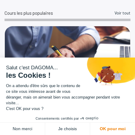
Cours les plus populaires
Voir tout
Salut c'est DAGOMA...
Canal public
les Cookies !
0
étapes
On a attendu d'être sûrs que le contenu de
ce site vous intéresse avant de vous
déranger, mais on aimerait bien vous accompagner pendant votre
visite...
Nouveaux cours
Voir tout
C'est OK pour vous ?
Consentements certifiés par
Non merci
Je choisis
OK pour moi