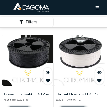
Filters
Filament Chromatik PLA 1.75mm
Filament Chromatik PLA 1.75mm
- Noir (2,2kg)
- Blanc (2,2kg)
49,99
€
HT
(
49,99
€
TTC)
49,99
€
HT
(
49,99
€
TTC)