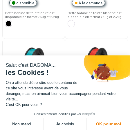
disponible
A la demande
Cette bobine de teinte noire est
Cette bobine de teinte blanche est
disponible en format 750g et 2,2kg.
disponible en format 750g et 2,2kg.
Salut c'est DAGOMA...
les Cookies !
On a attendu d'être sûrs que le contenu de
ce site vous intéresse avant de vous
déranger, mais on aimerait bien vous accompagner pendant votre
visite...
C'est OK pour vous ?
Filament Chromatik PLA 1.75mm
Filament Chromatik PLA 1.75mm
Consentements certifiés par
- Bleu Paon (750g)
- Rouge Carmin (750g)
20,82
€
HT
(
20,82
€
TTC)
20,82
€
HT
(
20,82
€
TTC)
Non merci
Je choisis
OK pour moi
disponible
disponible