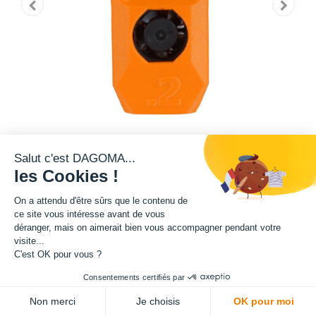
Salut c'est DAGOMA...
les Cookies !
Tête d'impression 0,2 mm Inox, compatible avec votre Imprimante 3D
On a attendu d'être sûrs que le contenu de
PRO430 de Dagoma.
ce site vous intéresse avant de vous
déranger, mais on aimerait bien vous accompagner pendant votre
350,00
€
HT
visite...
(
350,00
€
TVA comprise
)
C'est OK pour vous ?
03
14
09
05
Consentements certifiés par
:
:
:
Jours
Heures
Mins
Secs
ADD TO CART
Non merci
Je choisis
OK pour moi