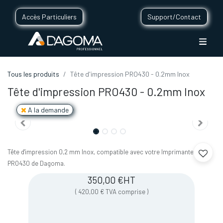
Accès Particuliers
Support/Contact
Tous les produits
Tête d'impression PRO430 - 0.2mm Inox
Tête d'impression PRO430 - 0.2mm Inox
A la demande
Tête d'impression 0,2 mm Inox, compatible avec votre Imprimante 3D
PRO430 de Dagoma.
350,00
€
HT
(
420,00
€
TVA comprise
)