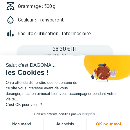
Grammage : 500 g
Couleur : Transparent
Facilité d'utilisation : Intermédiaire
26,20
€
HT
(
26,20
€
TVA comprise
)
Salut c'est DAGOMA...
les Cookies !
On a attendu d'être sûrs que le contenu de
ce site vous intéresse avant de vous
déranger, mais on aimerait bien vous accompagner pendant votre
visite...
C'est OK pour vous ?
Consentements certifiés par
ADD TO CART
Non merci
Je choisis
OK pour moi