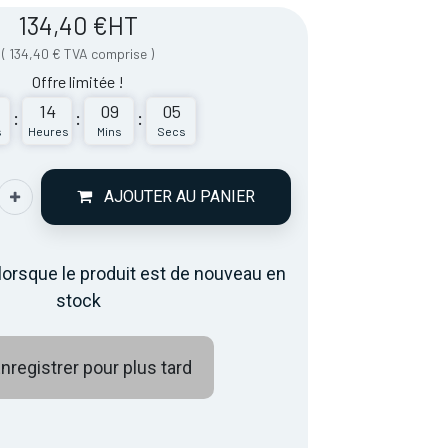
134,40
€
HT
(
134,40
€
TVA comprise
)
Offre limitée !
14
09
05
:
:
:
s
Heures
Mins
Secs
AJOUTER AU PANIER
lorsque le produit est de nouveau en
stock
nregistrer pour plus tard