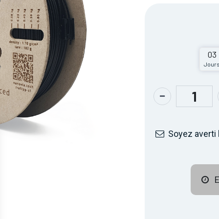
03
Jour
Soyez averti 
E