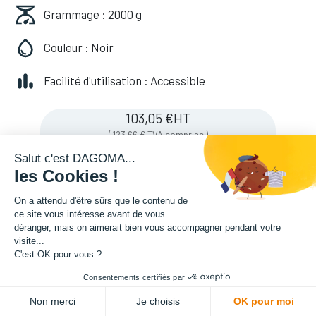
Grammage : 2000 g
Couleur : Noir
Facilité d'utilisation : Accessible
103,05
€
HT
(
123,66
€
TVA comprise
)
Salut c'est DAGOMA...
les Cookies !
Soyez averti lorsque le produit est de
On a attendu d'être sûrs que le contenu de
nouveau en stock
ce site vous intéresse avant de vous
déranger, mais on aimerait bien vous accompagner pendant votre
visite...
C'est OK pour vous ?
Enregistrer pour plus tard
Consentements certifiés par
Non merci
Je choisis
OK pour moi