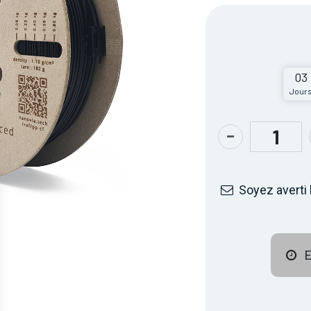
03
Jour
Soyez averti 
E