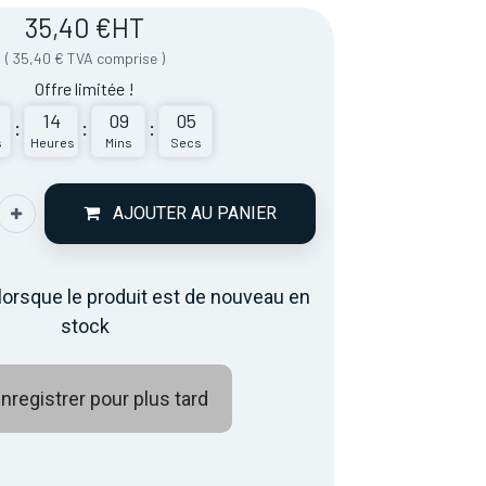
35,40
€
HT
(
35,40
€
TVA comprise
)
Offre limitée !
14
09
05
:
:
:
s
Heures
Mins
Secs
AJOUTER AU PANIER
lorsque le produit est de nouveau en
stock
nregistrer pour plus tard