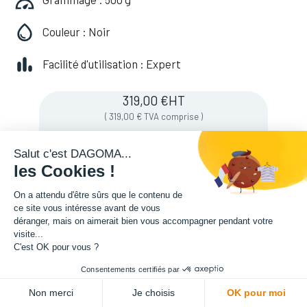
Couleur : Noir
Facilité d'utilisation : Expert
319,00
€
HT
(
319,00
€
TVA comprise
)
Salut c'est DAGOMA...
les Cookies !
Soyez averti lorsque le produit est de
nouveau en stock
On a attendu d'être sûrs que le contenu de
ce site vous intéresse avant de vous
déranger, mais on aimerait bien vous accompagner pendant votre
visite...
Enregistrer pour plus tard
C'est OK pour vous ?
Consentements certifiés par
Non merci
Je choisis
OK pour moi