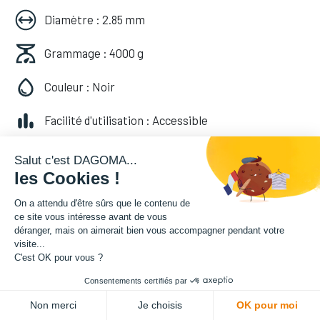
Diamètre : 2.85 mm
Grammage : 4000 g
Couleur : Noir
Facilité d'utilisation : Accessible
83,31
€
HT
Salut c'est DAGOMA...
les Cookies !
(
83,31
€
TVA comprise
)
On a attendu d'être sûrs que le contenu de
ce site vous intéresse avant de vous
déranger, mais on aimerait bien vous accompagner pendant votre
visite...
C'est OK pour vous ?
Consentements certifiés par
ADD TO CART
Non merci
Je choisis
OK pour moi