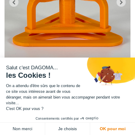
Salut c'est DAGOMA...
les Cookies !
Découvrez la dernière évolution du dérouleur de bobine de DAGOMA, avec
On a attendu d'être sûrs que le contenu de
le modèle SIGMA !
ce site vous intéresse avant de vous
déranger, mais on aimerait bien vous accompagner pendant votre
visite...
Compatible avec les bobines de 250g, 750g et 2,3Kg
C'est OK pour vous ?
4,08
€
HT
Consentements certifiés par
(
4,08
€
TVA comprise
)
ADD TO CART
Non merci
Je choisis
OK pour moi
03
14
09
05
:
:
: