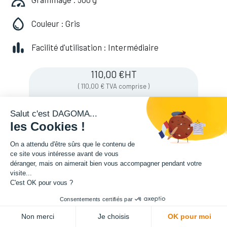
Couleur : Gris
Facilité d'utilisation : Intermédiaire
110,00
€
HT
(
110,00
€
TVA comprise
)
Salut c'est DAGOMA...
les Cookies !
Soyez averti lorsque le produit est de
nouveau en stock
On a attendu d'être sûrs que le contenu de
ce site vous intéresse avant de vous
déranger, mais on aimerait bien vous accompagner pendant votre
visite...
Enregistrer pour plus tard
C'est OK pour vous ?
Consentements certifiés par
Non merci
Je choisis
OK pour moi