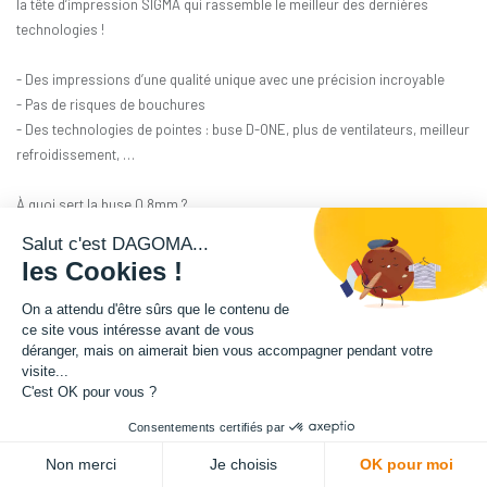
la tête d’impression SIGMA qui rassemble le meilleur des dernières
technologies !
- Des impressions d’une qualité unique avec une précision incroyable
- Pas de risques de bouchures
- Des technologies de pointes : buse D-ONE, plus de ventilateurs, meilleur
refroidissement, …
À quoi sert la buse 0.8mm ?
- Impressions plus rapides et solides grâce à des couches plus épaisses
Salut c'est DAGOMA...
- Idéale pour imprimer des filaments premiums ou techniques, comme
les Cookies !
notre FILO 3D EXPERT
On a attendu d'être sûrs que le contenu de
Mettre à jour sa MAGIS c’est aussi lutter contre l’obsolescence des
ce site vous intéresse avant de vous
déranger, mais on aimerait bien vous accompagner pendant votre
produits, et ainsi augmenter la durée de vie de son imprimante ! ♻️
visite...
C'est OK pour vous ?
🚨 Voir plus bas, pour mettre à jour votre imprimante et avoir plus
Consentements certifiés par
d’informations ⬇️
124,17
€
HT
Non merci
Je choisis
OK pour moi