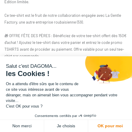
Édition limitée.
Ce tee-shirt est le fruit de notre collaboration engagée avec La Gentle
Factory, une autre entreprise roubaisienne (59).
🎁 OFFRE FÊTE DES PÈRES : Bénéficiez de votre tee-shirt offert dès 150€
d'achat ! Ajoutez le tee-shirt dans votre panier et entrez le code promo
TSHIRTS avant de procéder au paiement. Offre valable pour un seul tee-
shirt par commande.
Salut c'est DAGOMA...
Les mannequins portent une taille S.
les Cookies !
29,17
€
HT
On a attendu d'être sûrs que le contenu de
(
29,17
€
TVA comprise
)
ce site vous intéresse avant de vous
déranger, mais on aimerait bien vous accompagner pendant votre
visite...
C'est OK pour vous ?
Consentements certifiés par
ADD TO CART
Non merci
Je choisis
OK pour moi