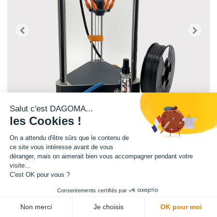
Salut c'est DAGOMA...
les Cookies !
On a attendu d'être sûrs que le contenu de
ce site vous intéresse avant de vous
déranger, mais on aimerait bien vous accompagner pendant votre
Découvrez l'impression 3D avec les bons outils !
visite...
Stop à la recherche sur les sites internet, les blogs et les réseaux
C'est OK pour vous ?
sociaux pour choisir les bons produits afin de bien commencer dans
Consentements certifiés par
l'impression 3D.
DAGOMA a construit ce pack "DÉCOUVERTE" composé de produits
Non merci
Je choisis
OK pour moi
indispensables et basiques pour entrer sereinement et efficacement