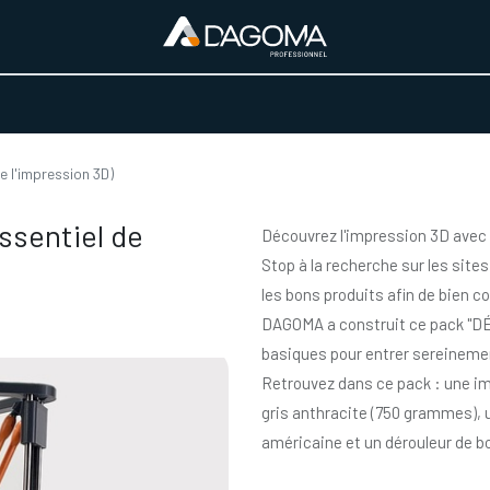
URS D'ACTIVITÉ
REALISATIONS
A PROPOS
BOUTIQUE
 l'impression 3D)
sentiel de
Découvrez l'impression 3D avec l
Stop à la recherche sur les sites
les bons produits afin de bien 
DAGOMA a construit ce pack "D
basiques pour entrer sereineme
Retrouvez dans ce pack : une i
gris anthracite (750 grammes), u
américaine et un dérouleur de bo