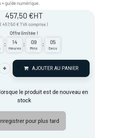
s + guide numérique.
457,50
€
HT
(
457,50
€
TVA comprise
)
Offre limitée !
14
09
05
:
:
:
s
Heures
Mins
Secs
AJOUTER AU PANIER
lorsque le produit est de nouveau en
stock
nregistrer pour plus tard