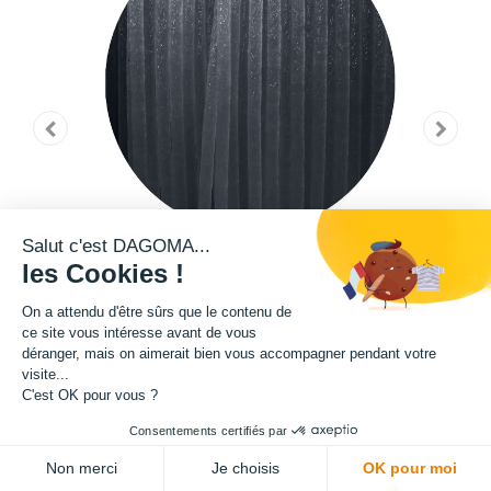
Salut c'est DAGOMA...
les Cookies !
On a attendu d'être sûrs que le contenu de
ce site vous intéresse avant de vous
déranger, mais on aimerait bien vous accompagner pendant votre
visite...
C'est OK pour vous ?
Cette bobine de filament de la teinte Pantone 19-4104 TPG fait partie de
Consentements certifiés par
notre gamme de filament PRO. Grâce à un ajout de microfibre de verre
Non merci
Je choisis
OK pour moi
dans sa composition, ce filament présente une exceptionnelle qualité en