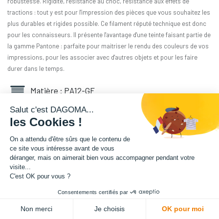
robustesse. Rigidité, résistance au choc, résistance aux effets de
tractions : tout y est pour l'impression des pièces que vous souhaitez les
plus durables et rigides possible. Ce filament réputé technique est donc
pour les connaisseurs. Il présente l'avantage d'une teinte faisant partie de
la gamme Pantone : parfaite pour maitriser le rendu des couleurs de vos
impressions, pour les associer avec d'autres objets et pour les faire
durer dans le temps.
Matière : PA12-GF
Salut c'est DAGOMA...
Diamètre : 1.75 mm
les Cookies !
Grammage : 1800 g
On a attendu d'être sûrs que le contenu de
ce site vous intéresse avant de vous
déranger, mais on aimerait bien vous accompagner pendant votre
Couleur : Bleu Océan
visite...
C'est OK pour vous ?
Facilité d'utilisation : Intermédiaire
Consentements certifiés par
208,33
€
HT
Non merci
Je choisis
OK pour moi