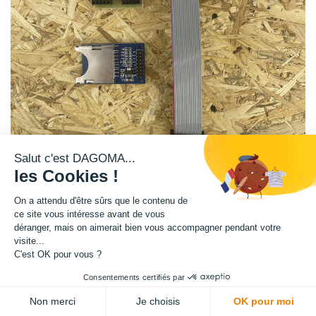
Salut c'est DAGOMA...
les Cookies !
On a attendu d'être sûrs que le contenu de
1 lecteur SD
ce site vous intéresse avant de vous
1 nappe
déranger, mais on aimerait bien vous accompagner pendant votre
1 adaptateur
visite...
pour les fans d'électronique qui souhaitent aller plus loin.
C'est OK pour vous ?
13,33
€
HT
Consentements certifiés par
(
13,33
€
TVA comprise
)
Non merci
Je choisis
OK pour moi
Offre limitée !