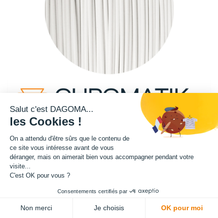
Salut c'est DAGOMA...
les Cookies !
On a attendu d'être sûrs que le contenu de
ce site vous intéresse avant de vous
Cette bobine de filament teinte blanche fait partie de notre gamme de
déranger, mais on aimerait bien vous accompagner pendant votre
filament PRO. Filament en PETG, il est très populaire dans le monde de
visite...
l'impression 3D car il présente une belle résistance à la chaleur tout en
C'est OK pour vous ?
étant relativement simple à imprimer.
Consentements certifiés par
Matière : PETG
Non merci
Je choisis
OK pour moi