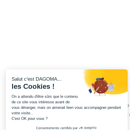
Salut c'est DAGOMA...
les Cookies !
On a attendu d'être sûrs que le contenu
de ce site vous intéresse avant de
Découvrez le tout nouveau Pack flexibl
vous déranger, mais on aimerait bien vous accompagner pendant
votre visite...
Un support d'accroche
ultra efficace
et 
C'est OK pour vous ?
effort.
Consentements certifiés par