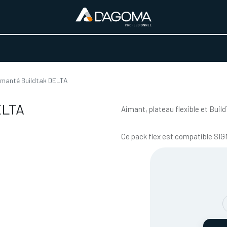
URS D'ACTIVITÉ
REALISATIONS
A PROPOS
BOUTIQUE
imanté Buildtak DELTA
ELTA
Aimant, plateau flexible et Build
Ce pack flex est compatible SI