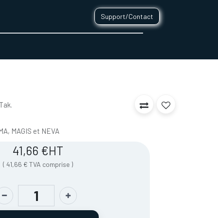
Support/Contact
0
CONTACT
Tak.
GMA, MAGIS et NEVA
41,66
€
HT
(
41,66
€
TVA comprise
)