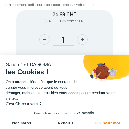
correctement cette surface d'accroche sur votre plateau.
24,99
€
HT
(
24,99
€
TVA comprise
)
Salut c'est DAGOMA...
les Cookies !
On a attendu d'être sûrs que le contenu de
Couleurs du support d'accroche
:
gris
ce site vous intéresse avant de vous
déranger, mais on aimerait bien vous accompagner pendant votre
visite...
C'est OK pour vous ?
Description
Consentements certifiés par
ADD TO CART
Specification
Non merci
Je choisis
OK pour moi