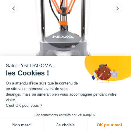
Salut c'est DAGOMA...
les Cookies !
On a attendu d'être sûrs que le contenu de
Protégez votre imprimante et augmentez son efficacité grâce à la
ce site vous intéresse avant de vous
conservation de la température ambiante.
déranger, mais on aimerait bien vous accompagner pendant votre
visite...
C'est OK pour vous ?
Compatible avec les imprimantes de notre gamme Delta : MAGIS et
SIGMA.
Consentements certifiés par
142,50
€
HT
Non merci
Je choisis
OK pour moi
(
171,00
€
TVA comprise
)