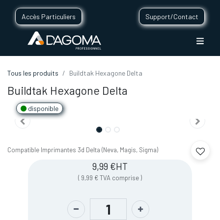
Accès Particuliers
Support/Contact
Tous les produits
Buildtak Hexagone Delta
Buildtak Hexagone Delta
disponible
Compatible Imprimantes 3d Delta (Neva, Magis, Sigma)
9,99
€
HT
(
9,99
€
TVA comprise
)