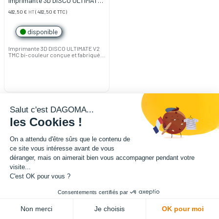
Imprimante 3D DISCO ULTIMATE
V2 TMC bi-couleur
482,50
€
HT
(
482,50
€
TTC)
disponible
Imprimante 3D DISCO ULTIMATE V2
TMC bi-couleur conçue et fabriquée
en France.
2 ans de garantie + formation 21
jours inclus (à activer*)
- impression simultanée avec deux
filaments
- moteurs silencieux
- nouvel écran rétroéclairé multi-
Salut c'est DAGOMA...
couleur
- mis à jour OS (operating system) :
les Cookies !
marlin V2
⚠️ Attention, les filaments flexibles
On a attendu d'être sûrs que le contenu de
sont NON compatibles avec le
ce site vous intéresse avant de vous
modèle bi-couleur ⚠️
déranger, mais on aimerait bien vous accompagner pendant votre
Voir plus bas pour plus
visite...
d'informations ⬇️
C'est OK pour vous ?
Consentements certifiés par
Non merci
Je choisis
OK pour moi